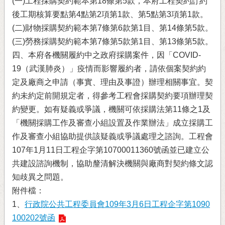
(一)工程採購契約範本第18條第5款，本府工程契約訂約
後工期核算要點第4點第2項第1款、第5點第3項第1款。
(二)財物採購契約範本第7條第6款第1目、第14條第5款。
(三)勞務採購契約範本第7條第5款第1目、第13條第5款。
四、本府各機關履約中之政府採購案件，因「COVID-
19（武漢肺炎）」疫情而影響履約者，請依個案契約約
定及廠商之申請（事實、理由及事證）辦理相關事宜。契
約未約定前開規定者，得參考工程會採購契約要項辦理契
約變更。如有疑義或爭議，機關可依採購法第11條之1及
「機關採購工作及審查小組設置及作業辦法」成立採購工
作及審查小組協助提供該疑義或爭議處理之諮詢。工程會
107年1月11日工程企字第10700011360號函並已建立公
共建設諮詢機制，協助釐清解決機關與廠商對契約條文認
知歧異之問題。
附件檔：
1、
行政院公共工程委員會109年3月6日工程企字第1090
100202號函