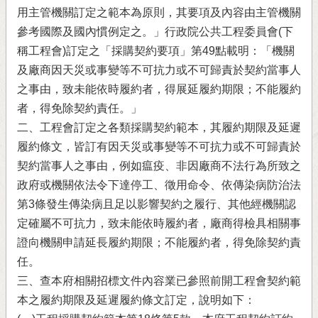
用主管機關訂定之範本為原則，其要項及內容由主管機關
參考國際及國內慣例定之。」行政院公共工程委員會(下
稱工程會)訂定之「採購契約要項」第49點載明：「機關
及廠商因天災或事變等不可抗力或不可歸責於契約當事人
之事由，致未能依時履約者，得展延履約期限；不能履約
者，得免除契約責任。」
二、工程會訂定之各類採購契約範本，其履約期限及延遲
履約條文，皆訂有因天災或事變等不可抗力或不可歸責於
契約當事人之事由，例如瘟疫、非因廠商不法行為所致之
政府或機關依法令下達停工、徵用命令、依傳染病防治法
第3條發生傳染病且足以影響契約之履行、其他經機關認
定確屬不可抗力，致未能依時履約者，廠商得檢具相關事
證向機關申請延長履約期限；不能履約者，得免除契約責
任。
三、查本府相關招標文件內容業已參照前開工程會契約範
本之履約期限及延遲履約條文訂定，說明如下：