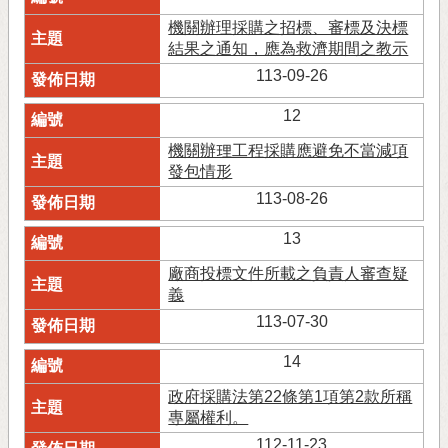
機關辦理採購之招標、審標及決標
結果之通知，應為救濟期間之教示
113-09-26
12
機關辦理工程採購應避免不當減項
發包情形
113-08-26
13
廠商投標文件所載之負責人審查疑
義
113-07-30
14
政府採購法第22條第1項第2款所稱
專屬權利。
112-11-23