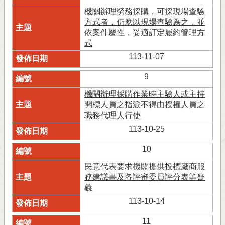
機關辦理勞務採購，可採現場查驗
方式者，仍應以現場查驗為之，並
依案件屬性，妥適訂定履約管理方
式
113-11-07
9
機關辦理採購作業時主驗人或主持
開標人員之指派不得由授權人員之
職務代理人行使
113-10-25
10
民意代表要求機關提供投標廠商服
務建議書及各評審委員評分表等疑
義
113-10-14
11