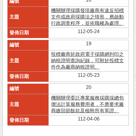
機關辦理採購發現廠商有違反招標
文件或政府採購法之情形，應啟動
行政調查程序，並依職權為處理。
112-05-24
19
投標廠商於政府電子採購網列印之
納稅證明查詢紀錄，可附於投標文
件作為廠商納稅證明。
112-05-23
20
機關辦理委託專業服務採購採總包
價法計算服務費用者，不應要求廠
商繳回節餘款及檢附所有單證。
112-04-06